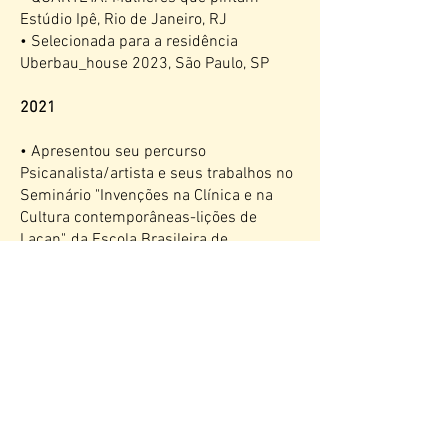
Estúdio Ipê, Rio de Janeiro, RJ
• Selecionada para a residência
Uberbau_house 2023, São Paulo, SP
2021
• Apresentou seu percurso
Psicanalista/artista e seus trabalhos no
Seminário "Invenções na Clínica e na
Cultura contemporâneas-lições de
Lacan", da Escola Brasileira de
Psicanálise-Seção Rio
2020
• Obras projetadas em empenas no QG
Festival no Rio de Janeiro e Fortaleza,
durante a pandemia.
• Participa de Seminários de Arte e
Psicanálise - EBP Rio - há 5 anos.