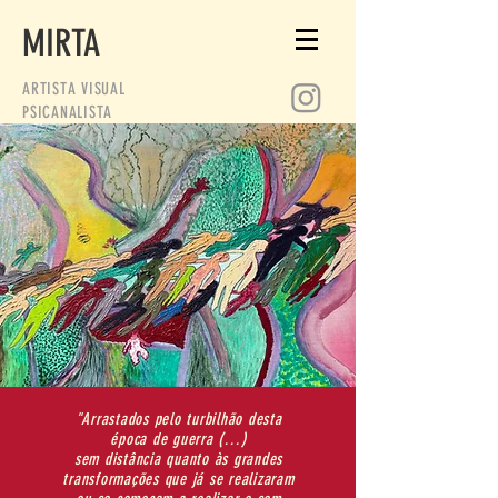
MIRTA
ARTISTA VISUAL
PSICANALISTA
"Arrastados pelo turbilhão desta
época de guerra (…)
sem distância quanto às grandes
transformações que já se realizaram