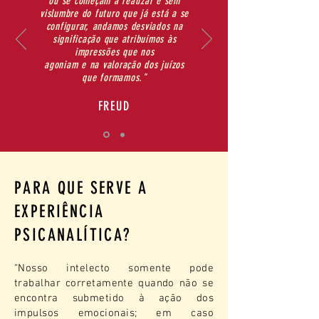
ou se começam a realizar e sem
vislumbre do futuro que já está a se
configurar, andamos desviados na
significação que atribuímos às
impressões que nos
agoniam e na valoração dos juízos
que formamos."
FREUD
PARA QUE SERVE A
EXPERIÊNCIA
PSICANALÍTICA?
“Nosso intelecto somente pode
trabalhar corretamente quando não se
encontra submetido à ação dos
impulsos emocionais; em caso