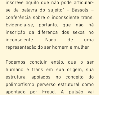
inscreve aquilo que não pode articular-
se da palavra do sujeito” - Bassols – 
conferência sobre o inconsciente trans. 
Evidencia-se, portanto, que não há 
inscrição da diferença dos sexos no 
inconsciente. Nada de uma 
representação do ser homem e mulher. 
Podemos concluir então, que o ser 
humano é trans em sua origem, sua 
estrutura, apoiados no conceito do 
polimorfismo perverso estrutural como 
apontado por Freud. A pulsão vai 
organizar e orientar seu circuito a partir 
do acontecimento de corpo, encontro 
com a linguagem, e da amarração 
sintomática que a partir dai se tece. A 
identificação e a consequente escolha de 
objeto são soluções singulares, formas 