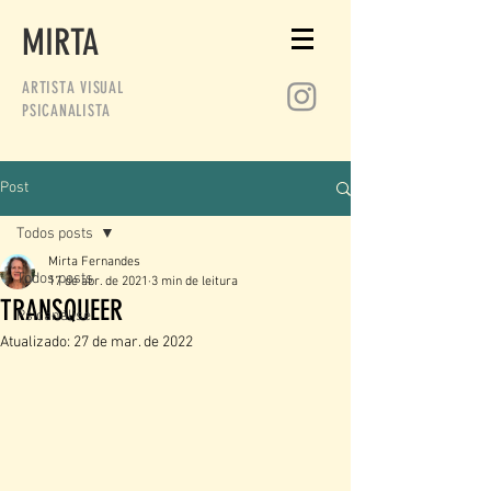
MIRTA
ARTISTA VISUAL
PSICANALISTA
Post
Todos posts
Mirta Fernandes
Todos posts
17 de abr. de 2021
3 min de leitura
TRANSQUEER
Psicanálise
Atualizado:
27 de mar. de 2022